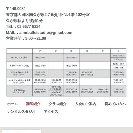
〒146-0084
東京都大田区南久が原2-7-6横川ビル1階 102号室
久が原駅より徒歩1分
TEL：03-6677-8334
MAIL：aimiballetstudio@gmail.com
営業時間：9:00〜21:00
ホーム
講師紹介
クラス紹介
入会のご案内
初めての方へ
レンタルスタジオ
アクセス