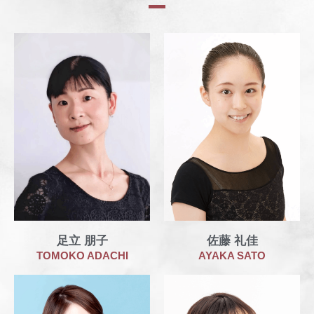
足立 朋子
佐藤 礼佳
TOMOKO ADACHI
AYAKA SATO